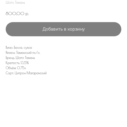
Шато Тамань
800,00
р.
Добавить в корзину
Вино: Белое, сухое
Регион: Таманский пл/о.
Бренд: Шато Тамань
Крепость: 13,5%
Объём: 0,75л
Сорт: Цитрон Магарачский