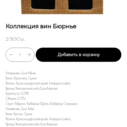
Коллекция вин Бюрнье
2 500
р.
Добавить в корзину
Название: Для Меня.
Вино: Красное, Сухое
Регион: Краснодарский край, Новороссийск
Бренд: Винодельческий Дом Бюрнье
Крепость: 13,5%
Объём: 0,75л
Сорт: Мерло, Каберне Фран, Каберне Совиньон
Название: Для Тебя.
Вино: Белое, Сухое
Регион: Краснодарский край, Новороссийск
Бренд: Винодельческий Дом Бюрнье