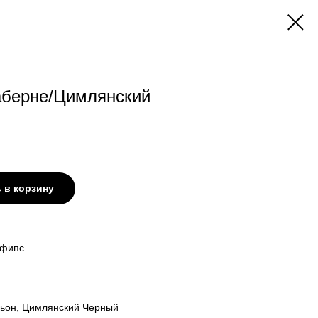
аберне/Цимлянский
 в корзину
 Афипс
ньон, Цимлянский Черный