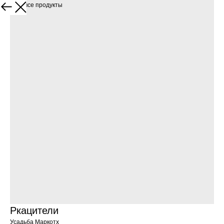
Увидеть все продукты
Ркацители
Усадьба Маркотх